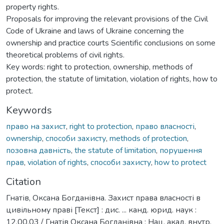
property rights.
Proposals for improving the relevant provisions of the Civil
Code of Ukraine and laws of Ukraine concerning the
ownership and practice courts Scientific conclusions on some
theoretical problems of civil rights.
Key words: right to protection, ownership, methods of
protection, the statute of limitation, violation of rights, how to
protect.
Keywords
право на захист
,
right to protection
,
право власності
,
ownership
,
способи захисту
,
methods of protection
,
позовна давність
,
the statute of limitation
,
порушення
прав
,
violation of rights
,
способи захисту
,
how to protect
Citation
Гнатів, Оксана Богданівна. Захист права власності в
цивільному праві [Текст] : дис. ... канд. юрид. наук :
12.00.03 / Гнатів Оксана Богданівна ; Нац. акад. внутр.