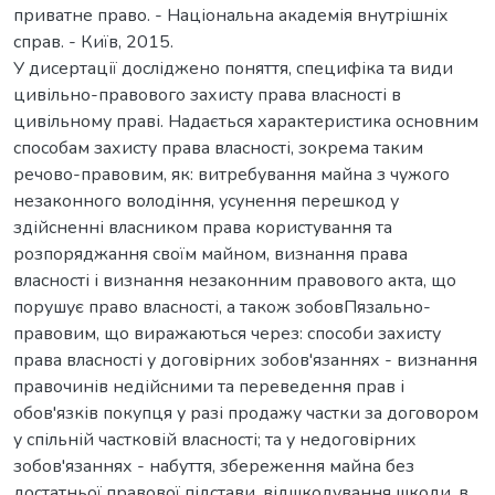
приватне право. - Національна академія внутрішніх
справ. - Київ, 2015.
У дисертації досліджено поняття, специфіка та види
цивільно-правового захисту права власності в
цивільному праві. Надається характеристика основним
способам захисту права власності, зокрема таким
речово-правовим, як: витребування майна з чужого
незаконного володіння, усунення перешкод у
здійсненні власником права користування та
розпоряджання своїм майном, визнання права
власності і визнання незаконним правового акта, що
порушує право власності, а також зобовПязально-
правовим, що виражаються через: способи захисту
права власності у договірних зобов'язаннях - визнання
правочинів недійсними та переведення прав і
обов'язків покупця у разі продажу частки за договором
у спільній частковій власності; та у недоговірних
зобов'язаннях - набуття, збереження майна без
достатньої правової підстави, відшкодування шкоди, в