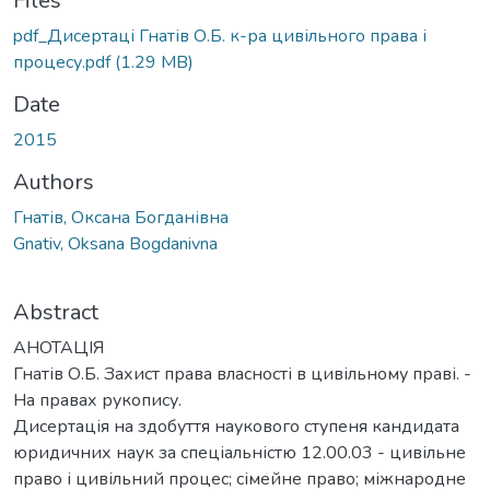
Files
pdf_Дисертаці Гнатів О.Б. к-ра цивільного права і
процесу.pdf
(1.29 MB)
Date
2015
Authors
Гнатів, Оксана Богданівна
Gnativ, Oksana Bogdanivna
Abstract
АНОТАЦІЯ
Гнатів О.Б. Захист права власності в цивільному праві. -
На правах рукопису.
Дисертація на здобуття наукового ступеня кандидата
юридичних наук за спеціальністю 12.00.03 - цивільне
право і цивільний процес; сімейне право; міжнародне