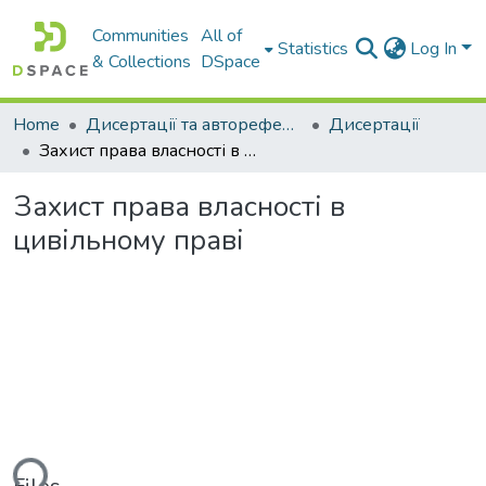
Communities
All of
Statistics
Log In
& Collections
DSpace
Home
Дисертації та автореферати
Дисертації
Захист права власності в цивільному праві
Захист права власності в
цивільному праві
ding...