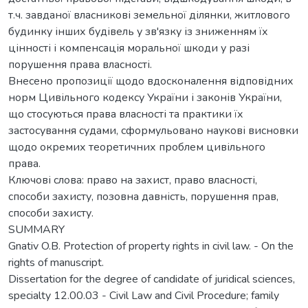
т.ч. завданої власникові земельної ділянки, житлового
будинку інших будівель у зв'язку із зниженням їх
цінності і компенсація моральної шкоди у разі
порушення права власності.
Внесено пропозиції щодо вдосконалення відповідних
норм Цивільного кодексу України і законів України,
що стосуються права власності та практики їх
застосування судами, сформульовано наукові висновки
щодо окремих теоретичних проблем цивільного
права.
Ключові слова: право на захист, право власності,
способи захисту, позовна давність, порушення прав,
способи захисту.
SUMMARY
Gnativ O.B. Protection of property rights in civil law. - On the
rights of manuscript.
Dissertation for the degree of candidate of juridical sciences,
specialty 12.00.03 - Civil Law and Civil Procedure; family