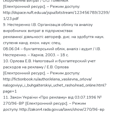
скорочення витрат / О.О. Гоменюк
[Електронний ресурс]. – Режим доступу:
http://dspace.nuft.edu.ua/jspui/bitstream/123456789/3299/
1/23.pdf
9. Нестеренко І.В. Організація обліку та аналізу
виробничих витрат в підприємствах
рекламної діяльності: автореф. дис. на здобуття наук.
ступеня канд. екон. наук: спец.
08.06.04 – бухгалтерський облік, аналіз і аудит / І.В.
Нестеренко. – Харків, 2003. – 18 с.
10. Орлова Е.В. Налоговый и бухгалтерский учет
расходов на рекламу / Е.В. Орлова
[Електронний ресурс]. – Режим доступу:
http://fictionbook.ru/author/elena_vasilevna_orlova/
nalogoviyyi_i_buhgalterskiyi_uchet_rasho/read_online.html?
page=1
11. Закон України «Про рекламу» від 03.07.1996 №
270/96-ВР [Електронний ресурс]. – Режим
доступу: http://zakon4.rada.gov.ua/laws/show/270/96-вр