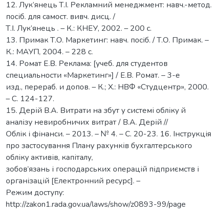
12. Лук’янець Т.І. Рекламний менеджмент: навч.-метод.
посіб. для самост. вивч. дисц. /
Т.І. Лук’янець . – К.: КНЕУ, 2002. – 200 с.
13. Примак Т.О. Маркетинг: навч. посіб. / Т.О. Примак. –
К.: МАУП, 2004. – 228 с.
14. Poмaт E.В. Реклама: [учеб. для студентов
специальности «Маркетинг»] / Е.В. Ромат. – 3-е
изд., перераб. и допов. – К.; Х.: НВФ «Студцентр», 2000.
– С. 124-127.
15. Дерій В.А. Витрати на збут у системі обліку й
аналізу невиробничих витрат / В.А. Дерій //
Облік і фінанси. – 2013. – № 4. – С. 20-23. 16. Інструкція
про застосування Плану рахунків бухгалтерського
обліку активів, капіталу,
зобов’язань і господарських операцій підприємств і
організацій [Електронний ресурс]. –
Режим доступу:
http://zakon1.rada.gov.ua/laws/show/z0893-99/page