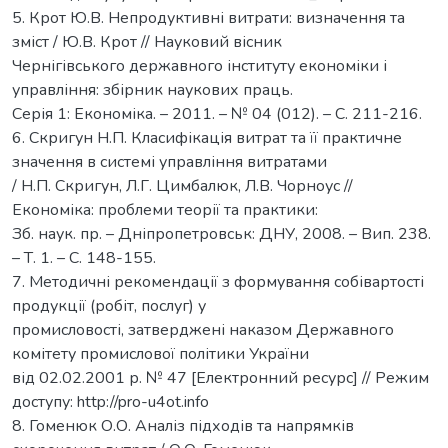
5. Крот Ю.В. Непродуктивні витрати: визначення та
зміст / Ю.В. Крот // Науковий вісник
Чернігівського державного інституту економіки і
управління: збірник наукових праць.
Серія 1: Економіка. – 2011. – № 04 (012). – С. 211-216.
6. Скригун Н.П. Класифікація витрат та її практичне
значення в системі управління витратами
/ Н.П. Скригун, Л.Г. Цимбалюк, Л.В. Чорноус //
Економіка: проблеми теорії та практики:
Зб. наук. пр. – Дніпропетровськ: ДНУ, 2008. – Вип. 238.
– Т. 1. – С. 148-155.
7. Методичні рекомендації з формування собівартості
продукції (робіт, послуг) у
промисловості, затверджені наказом Державного
комітету промислової політики України
від 02.02.2001 р. № 47 [Електронний ресурс] // Режим
доступу: http://pro-u4ot.info
8. Гоменюк О.О. Аналіз підходів та напрямків