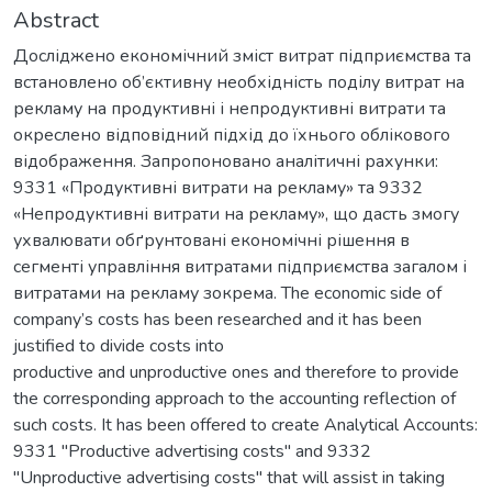
Abstract
Досліджено економічний зміст витрат підприємства та
встановлено об’єктивну необхідність поділу витрат на
рекламу на продуктивні і непродуктивні витрати та
окреслено відповідний підхід до їхнього облікового
відображення. Запропоновано аналітичні рахунки:
9331 «Продуктивні витрати на рекламу» та 9332
«Непродуктивні витрати на рекламу», що дасть змогу
ухвалювати обґрунтовані економічні рішення в
сегменті управління витратами підприємства загалом і
витратами на рекламу зокрема. The economic side of
company’s costs has been researched and it has been
justified to divide costs into
productive and unproductive ones and therefore to provide
the corresponding approach to the accounting reflection of
such costs. It has been offered to create Analytical Accounts:
9331 "Productive advertising costs" and 9332
"Unproductive advertising costs" that will assist in taking