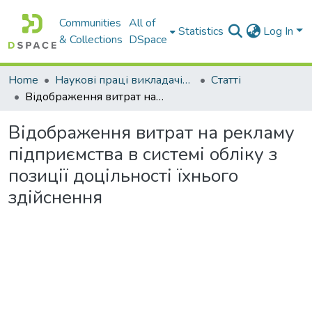
Communities
All of
Statistics
Log In
& Collections
DSpace
Home
Наукові праці викладачів Західноукраїнського Національного Університету
Статті
Відображення витрат на рекламу підприємства в системі обліку з позиції доцільності їхнього здійснення
Відображення витрат на рекламу
підприємства в системі обліку з
позиції доцільності їхнього
здійснення