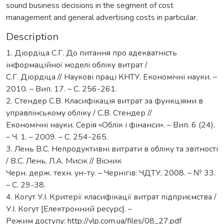
sound business decisions in the segment of cost
management and general advertising costs in particular.
Description
1. Діордіца С.Г. До питання про адекватність
інформаційної моделі обліку витрат /
С.Г. Діордіца // Наукові праці КНТУ. Економічні науки. –
2010. – Вип. 17. – С. 256-261.
2. Стендер С.В. Класифікація витрат за функціями в
управлінському обліку / С.В. Стендер //
Економічні науки. Серія «Облік і фінанси». – Вип. 6 (24).
– Ч. 1. – 2009. – С. 254-265.
3. Лень В.С. Непродуктивні витрати в обліку та звітності
/ В.С. Лень, Л.А. Мисік // Вісник
Черн. держ. техн. ун-ту. – Чернігів: ЧДТУ, 2008. – № 33.
– С. 29-38.
4. Когут У.І. Критерії класифікації витрат підприємства /
У.І. Когут [Електронний ресурс]. –
Режим доступу: http://vlp.com.ua/files/08_27.pdf