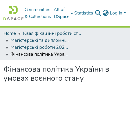
Communities
All of
Statistics
Log In
& Collections
DSpace
Home
Кваліфікаційні роботи студентів Західноукраїнського Національного Університету
Магістерські та дипломні роботи
Магістерські роботи 2025-2026 н. р.
Фінансова політика України в умовах воєнного стану
Фінансова політика України в
умовах воєнного стану