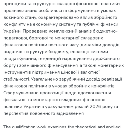
принципи та структурні складові фінансової політики,
проаналізовано особливості її формування в умовах
воєнного стану, охарактеризовано вплив збройного
конфлікту на економічну систему та публічні фінанси
України. Проведено комплексний аналіз бюджетно-
податкової, боргової та монетарної складових
фінансової політики воєнного часу: динаміки доходів,
видатків і структури бюджету, еволюції системи
оподаткування, тенденцій нарощування державного
боргу і зовнішнього фінансування, а також монетарних
інструментів підтримання цінової і валютної
стабільності. Узагальнено зарубіжний досвід реалізації
фінансової політики в умовах збройних конфліктів.
Сформульовано пропозиції щодо вдосконалення
фіскальної та монетарної складових фінансової
політики України з урахуванням реалій 2026 року та
перспектив повоєнного відновлення.
The qualification work examines the theoretical and applied