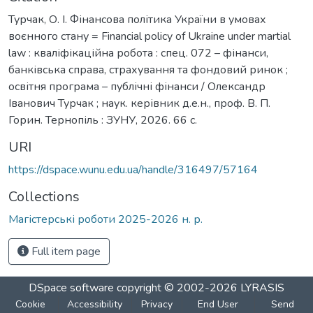
Турчак, О. І. Фінансова політика України в умовах
воєнного стану = Financial policy of Ukraine under martial
law : кваліфікаційна робота : спец. 072 – фінанси,
банківська справа, страхування та фондовий ринок ;
освітня програма – публічні фінанси / Олександр
Іванович Турчак ; наук. керівник д.е.н., проф. В. П.
Горин. Тернопіль : ЗУНУ, 2026. 66 с.
URI
https://dspace.wunu.edu.ua/handle/316497/57164
Collections
Магістерські роботи 2025-2026 н. р.
Full item page
DSpace software
copyright © 2002-2026
LYRASIS
Cookie
Accessibility
Privacy
End User
Send