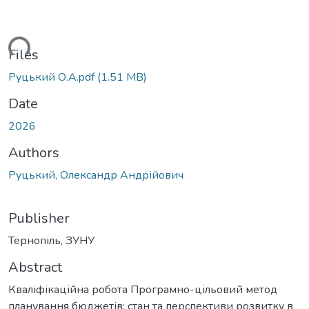
ading...
Files
Руцький О.А.pdf
(1.51 MB)
Date
2026
Authors
Руцький, Олександр Андрійович
Publisher
Тернопіль, ЗУНУ
Abstract
Кваліфікаційна робота Програмно-цільовий метод
планування бюджетів: стан та перспективи розвитку в