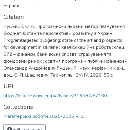
Україні.
Citation
Руцький, О. А. Програмно-цільовий метод планування
бюджетів: стан та перспективи розвитку в Україні =
Programtargeted budgeting: state of the art and prospects
for development in Ukraine : кваліфікаційна робота : спец.
072 – фінанси, банківська справа, страхування та
фондовий ринок ; освітня програма – публічні фінанси /
Олександр Андрійович Руцький ; наук. керівник к.е.н.,
доц. О. Л. Шашкевич. Тернопіль : ЗУНУ, 2026. 55 с.
URI
https://dspace.wunu.edu.ua/handle/316497/57160
Collections
Магістерські роботи 2025-2026 н. р.
Full item page