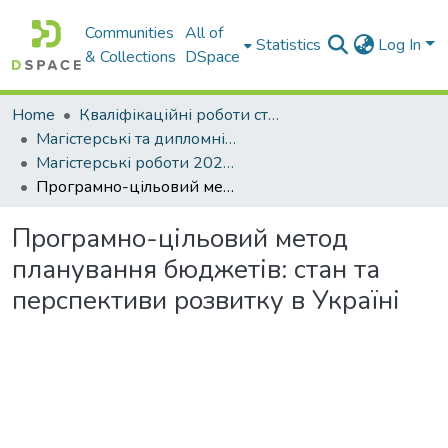
Communities
All of
Statistics
Log In
& Collections
DSpace
Home
Кваліфікаційні роботи студентів Західноукраїнського Національного Університету
Магістерські та дипломні роботи
Магістерські роботи 2025-2026 н. р.
Програмно-цільовий метод планування бюджетів: стан та перспективи розвитку в Україні
Програмно-цільовий метод
планування бюджетів: стан та
перспективи розвитку в Україні