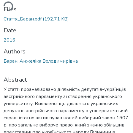
ding...
Files
Стаття_Баран.pdf
(192.71 KB)
Date
2016
Authors
Баран, Анжеліка Володимирівна
Abstract
У статті проаналізовано діяльність депутатів-українців
австрійського парламенту зі cтворення українського
університету. Виявлено, що діяльність українських
депутатів австрійського парламенту в університетській
справі істотно активізував новий виборчий закон 1907
р. про загальне виборче право, який значно збільшив
представництво українського народу Галичини в