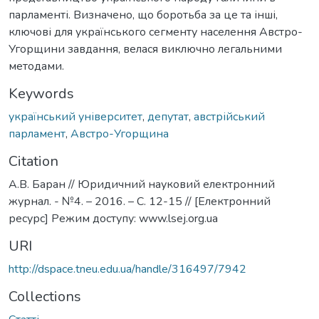
парламенті. Визначено, що боротьба за це та інші,
ключові для українського сегменту населення Австро-
Угорщини завдання, велася виключно легальними
методами.
Keywords
український університет
,
депутат
,
австрійський
парламент
,
Австро-Угорщина
Citation
А.В. Баран // Юридичний науковий електронний
журнал. - №4. – 2016. – С. 12-15 // [Електронний
ресурс] Режим доступу: www.lsej.org.ua
URI
http://dspace.tneu.edu.ua/handle/316497/7942
Collections