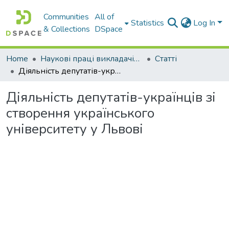
Communities
All of
Statistics
Log In
& Collections
DSpace
Home
Наукові праці викладачів Західноукраїнського Національного Університету
Статті
Діяльність депутатів-українців зі створення українського університету у Львові
Діяльність депутатів-українців зі
створення українського
університету у Львові