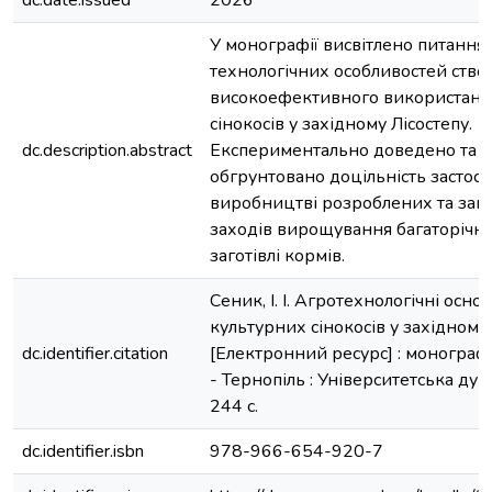
dc.date.issued
2026
У монографії висвітлено питання
технологічних особливостей ство
високоефективного використанн
сінокосів у західному Лісостепу.
dc.description.abstract
Експериментально доведено та 
обгрунтовано доцільність застосу
виробництві розроблених та зап
заходів вирощування багаторічни
заготівлі кормів.
Сеник, І. І. Агротехнологічні осн
культурних сінокосів у західному
dc.identifier.citation
[Електронний ресурс] : монографія 
- Тернопіль : Університетська дум
244 с.
dc.identifier.isbn
978-966-654-920-7