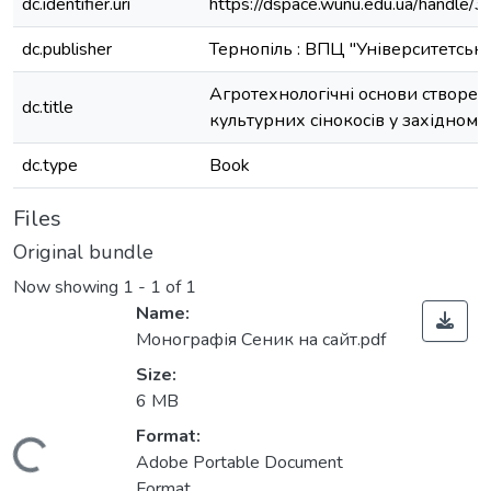
dc.identifier.uri
https://dspace.wunu.edu.ua/handle
dc.publisher
Тернопіль : ВПЦ "Університетськ
Агротехнологічні основи створен
dc.title
культурних сінокосів у західному
dc.type
Book
Files
Original bundle
Now showing
1 - 1 of 1
Name:
Монографія Сеник на сайт.pdf
Size:
6 MB
Format:
Loading...
Adobe Portable Document
Format