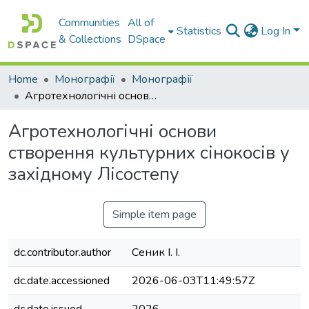
Communities
All of
Statistics
Log In
& Collections
DSpace
Home
Монографії
Монографії
Агротехнологічні основи створення культурних сінокосів у західному Лісостепу
Агротехнологічні основи
створення культурних сінокосів у
західному Лісостепу
Simple item page
dc.contributor.author
Сеник І. І.
dc.date.accessioned
2026-06-03T11:49:57Z