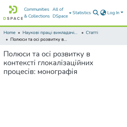
Communities
All of
Statistics
Log In
& Collections
DSpace
Home
Наукові праці викладачів Західноукраїнського Національного Університету
Статті
Полюси та осі розвитку в контексті глокалізаційних процесів: монографія
Полюси та осі розвитку в
контексті глокалізаційних
процесів: монографія